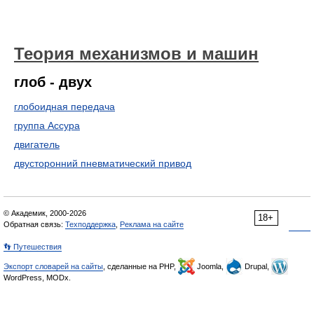
Теория механизмов и машин
глоб - двух
глобоидная передача
группа Ассура
двигатель
двусторонний пневматический привод
© Академик, 2000-2026
18+
Обратная связь:
Техподдержка
,
Реклама на сайте
👣 Путешествия
Экспорт словарей на сайты
, сделанные на PHP,
Joomla,
Drupal,
WordPress, MODx.